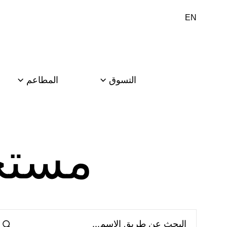
EN
التسوق
المطاعم
مستح