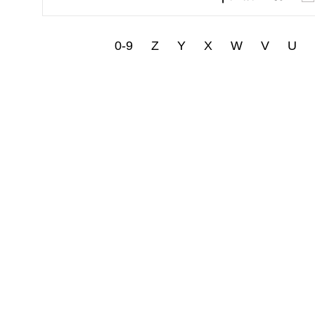
0-9
Z
Y
X
W
V
U