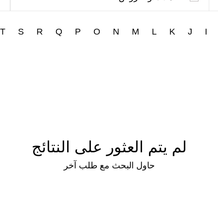
T
S
R
Q
P
O
N
M
L
K
J
I
لم يتم العثور على النتائج
حاول البحث مع طلب آخر