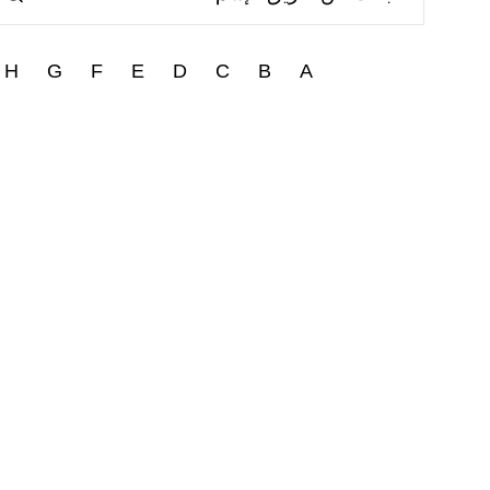
H
G
F
E
D
C
B
A