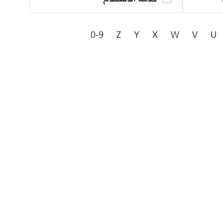
0-9
Z
Y
X
W
V
U