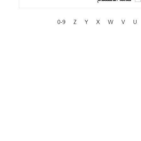
0-9
Z
Y
X
W
V
U